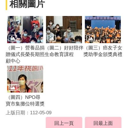
相關圖片
（圖一）營養品捐
（圖二）好好陪伴
（圖三）癌友子女
贈儀式長榮長期照
生命教育課程
獎助學金頒獎典禮
顧中心
（圖四）NPO尋
寶市集攤位特選獎
上版日期：112-05-09
回上一頁
回最上面