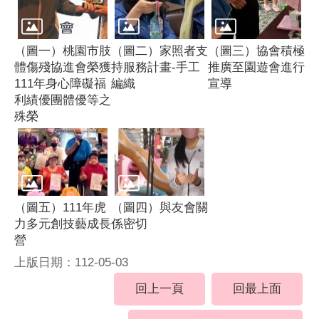
（圖一）桃園市肢
（圖二）家照者支
（圖三）協會積極
體傷殘協進會榮獲
持服務計畫-手工
推廣至園遊會進行
111年身心障礙福
編織
宣導
利績優團體優等之
殊榮
（圖五）111年虎
（圖四）與友會關
力多元創技藝成長
係密切
營
上版日期：112-05-03
回上一頁
回最上面