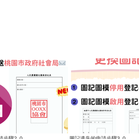
步驟2_0
圖記遺失的申請步驟3_0