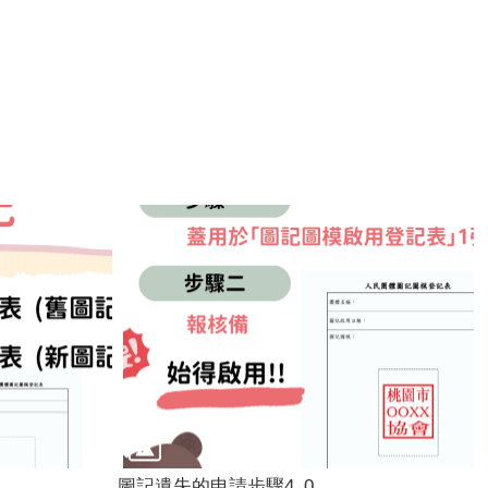
圖記遺失的申請步驟4_0