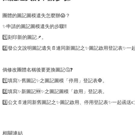
團體的圖記圖模遺失怎麼辦😱？
✨申請的圖記圖模遺失的步驟‼️
1️⃣刻印新的圖記📌。
2️⃣發公文說明圖記遺失📄連同新圖記之✨圖記啟用登記表✨一
倘修改團體名稱後要更換圖記🤔❓
1️⃣填寫✨舊圖記✨之圖記圖模「停用」登記表🛑。
2️⃣填寫✨新圖記🆕✨之圖記圖模「啟用」登記表。
3️⃣公文📄連同新舊圖記之✨圖記啟用、停用登記表✨一起函送
相關連結